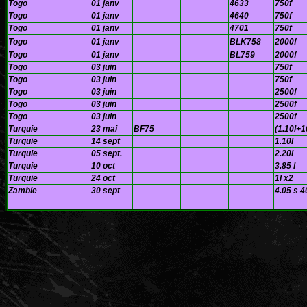
Togo
01 janv
4633
750f
Togo
01 janv
4640
750f
Togo
01 janv
4701
750f
Togo
01 janv
BLK758
2000f
Togo
01 janv
BL759
2000f
Togo
03 juin
750f
Togo
03 juin
750f
Togo
03 juin
2500f
Togo
03 juin
2500f
Togo
03 juin
2500f
Turquie
23 mai
BF75
(1.10l+1
Turquie
14 sept
1.10l
Turquie
05 sept.
2.20l
Turquie
10 oct
3.85 l
Turquie
24 oct
1l x2
Zambie
30 sept
4.05 s 