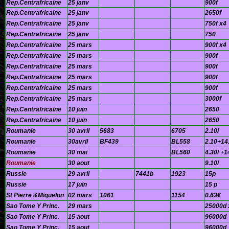
Rep.Centrafricaine
25 janv
900f
Rep.Centrafricaine
25 janv
2650f
Rep.Centrafricaine
25 janv
750f x4
Rep.Centrafricaine
25 janv
750
Rep.Centrafricaine
25 mars
900f x4
Rep.Centrafricaine
25 mars
900f
Rep.Centrafricaine
25 mars
900f
Rep.Centrafricaine
25 mars
900f
Rep.Centrafricaine
25 mars
900f
Rep.Centrafricaine
25 mars
3000f
Rep.Centrafricaine
10 juin
2650
Rep.Centrafricaine
10 juin
2650
Roumanie
30 avril
5683
6705
2.10l
Roumanie
30avril
BF439
BL558
2.10+14
Roumanie
30 mai
BL560
4.30l +1
Roumanie
30 aout
9.10l
Russie
29 avril
7441b
1923
15p
Russie
17 juin
15 p
St Pierre &Miquelon
02 mars
1061
1154
0.63€
Sao Tome Y Princ.
29 mars
25000d 
Sao Tome Y Princ.
15 aout
96000d
Sao Tome Y Princ.
15 aout
96000d