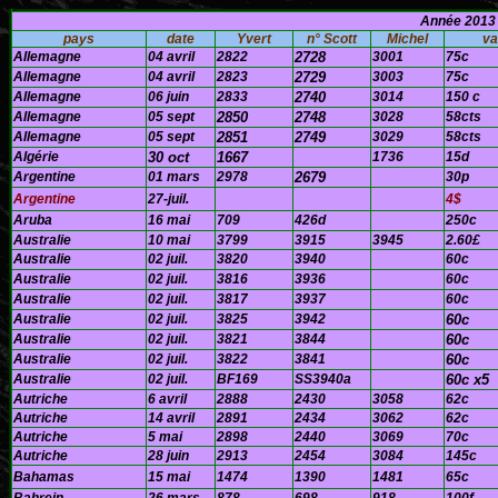
Année 2013 
pays
date
Y
vert
n° Scott
Michel
va
Allemagne
04 avril
2822
2728
3001
75c
Allemagne
04 avril
2823
2729
3003
75c
Allemagne
06 juin
2833
2740
3014
150 c
Allemagne
05 sept
2850
2748
3028
58cts
Allemagne
05 sept
2851
2749
3029
58cts
Algérie
30 oct
1667
1736
15d
Argentine
01 mars
2978
2679
30p
Argentine
27-juil.
4$
Aruba
16 mai
709
426d
250c
Australie
10 mai
3799
3915
3945
2.60£
Australie
02 juil.
3820
3940
60c
Australie
02 juil.
3816
3936
60c
Australie
02 juil.
3817
3937
60c
Australie
02 juil.
3825
3942
60c
Australie
02 juil.
3821
3844
60c
Australie
02 juil.
3822
3841
60c
Australie
02 juil.
BF169
SS3940a
60c x5
Autriche
6 avril
2888
2430
3058
62c
Autriche
14 avril
2891
2434
3062
62c
Autriche
5 mai
2898
2440
3069
70c
Autriche
28 juin
2913
2454
3084
145c
Bahamas
15 mai
1474
1390
1481
65c