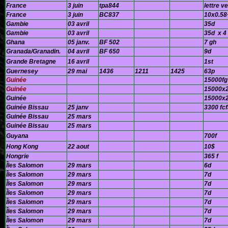
France
3 juin
tpa844
lettre v
France
3 juin
BC837
10x0.58
Gambie
03 avril
35d
Gambie
03 avril
35d x 4
Ghana
05 janv.
BF 502
7 gh
Granada/
Granadin
.
04 avril
BF 650
9d
Grande Bretagne
16 avril
1st
Guernesey
29 mai
1436
1211
1425
63p
Guinée
15000fg
Guinée
15000x
Guinée
15000x
Guinée Bissau
25 janv
3300 fc
Guinée Bissau
25 mars
Guinée Bissau
25 mars
Guyana
700f
Hong Kong
22 aout
10$
Hongrie
365 f
Îles Salomon
29 mars
6d
Îles Salomon
29 mars
7d
Îles Salomon
29 mars
7d
Îles Salomon
29 mars
7d
Îles Salomon
29 mars
7d
Îles Salomon
29 mars
7d
Îles Salomon
29 mars
7d