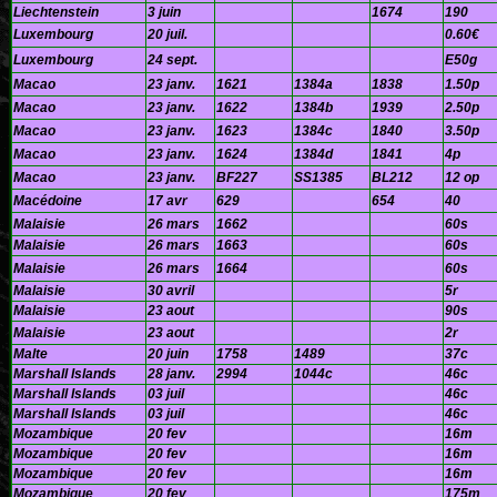
Liechtenstein
3 juin
1674
190
Luxembourg
20 juil.
0.60€
Luxembourg
24 sept.
E50g
Macao
23 janv.
1621
1384a
1838
1.50p
Macao
23 janv.
1622
1384b
1939
2.50p
Macao
23 janv.
1623
1384c
1840
3.50p
Macao
23 janv.
1624
1384d
1841
4p
Macao
23 janv.
BF227
SS1385
BL212
12 op
Macédoine
17 avr
629
654
40
Malaisie
26 mars
1662
60s
Malaisie
26 mars
1663
60s
Malaisie
26 mars
1664
60s
Malaisie
30 avril
5r
Malaisie
23 aout
90s
Malaisie
23 aout
2r
Malte
20 juin
1758
1489
37c
Marshall Islands
28 janv.
2994
1044c
46c
Marshall Islands
03 juil
46c
Marshall Islands
03 juil
46c
Mozambique
20 fev
16m
Mozambique
20 fev
16m
Mozambique
20 fev
16m
Mozambique
20 fev
175m