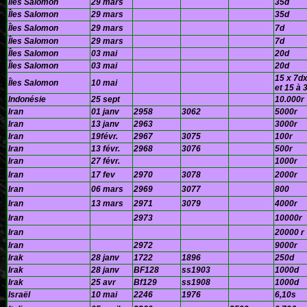
Îles Salomon
29 mars
35d
Îles Salomon
29 mars
35d
Îles Salomon
29 mars
7d
Îles Salomon
29 mars
7d
Îles Salomon
03 mai
20d
Îles Salomon
03 mai
20d
15 x 7d
Îles Salomon
10 mai
et 15 à 
Indonésie
25 sept
10.000r
Iran
01 janv
2958
3062
5000r
Iran
13 janv
2963
3000r
Iran
19févr.
2967
3075
100r
Iran
13 févr.
2968
3076
500r
Iran
27 févr.
1000r
Iran
17 fev
2970
3078
2000r
Iran
06 mars
2969
3077
800
Iran
13 mars
2971
3079
4000r
Iran
2973
10000r
Iran
20000 r
Iran
2972
9000r
Irak
28 janv
1722
1896
250d
Irak
28 janv
BF128
ss1903
1000d
Irak
25 avr
Bf129
ss1908
1000d
Israël
10 mai
2246
1976
6,10s