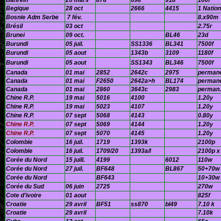
Bahrein
26 mars
878
698
918
100f
Begique
28 oct
2666
4415
1 Nation
Bosnie Adm Serbe
7 fév.
8.x90m
Brésil
03 oct
2.75r
Brunei
09 oct.
BL46
23d
Burundi
05 juil.
SS1336
BL341
7500f
Burundi
05 aout
1343b
3109
1180f
Burundi
05 aout
SS1343
BL346
7500f
Canada
01 mai
2852
2642c
2975
perman
Canada
01 mai
F2650
2642a>h
BL174
permane
Canada
01 mai
2860
3643c
2983
perman.
Chine R.P.
19 mai
5016
4100
1.20y
Chine R.P.
19 mai
5023
4107
1.20y
Chine R.P.
07 sept
5068
4143
0.80y
Chine R.P.
07 sept
5069
4144
1.20y
Chine R.P.
07 sept
5070
4145
1.20y
Colombie
16 juil.
1719
1393k
2100p
Colombie
16 juil.
1709/20
1393a/l
2100p x
Corée du Nord
15 juill.
4199
6012
110w
Corée du Nord
27 juil.
BF648
BL867
50+70w
Corée du Nord
BF643
10+30w
Corée du Sud
06 juin
2725
270w
Cote d'ivoire
01 aout
825f
Croatie
29 avril
BF51
ss870
bl49
7.10 k
Croatie
29 avril
7.10k