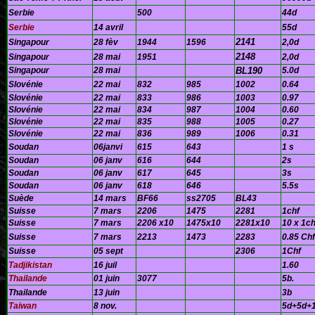
Serbie
500
44d
Serbie
14 avril
55d
2141
Singapour
28 fèv
1944
1596
2,0d
2148
Singapour
28 mai
1951
2,0d
Singapour
28 mai
BL190
5.0d
Slovénie
22 mai
832
985
1002
0.64
Slovénie
22 mai
833
986
1003
0.97
Slovénie
22 mai
834
987
1004
0.60
Slovénie
22 mai
835
988
1005
0.27
Slovénie
22 mai
836
989
1006
0.31
Soudan
06janvi
615
643
1 s
Soudan
06 janv
616
644
2s
Soudan
06 janv
617
645
3s
Soudan
06 janv
618
646
5.5s
Suède
14 mars
BF66
ss2705
BL43
Suisse
7 mars
2206
1475
2281
1chf
Suisse
7 mars
2206 x10
1475x10
2281x10
10 x 1ch
Suisse
7 mars
2213
1473
2283
0.85 Chf
Suisse
05 sept
2306
1Chf
Tadjikistan
16 juil
1.60
Thailande
01 juin
3077
5b.
Thailande
13 juin
3b
Taiwan
8 nov.
5d+5d+