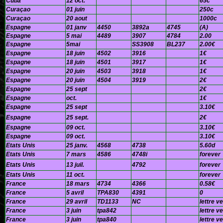
Cuba
12 oct.
65c
Curaçao
01 juin
250c
Curaçao
20 aout
1000c
Espagne
01 janv
4450
3892a
4745
(A)
Espagne
5 mai
4489
3907
4784
2.00
Espagne
5mai
SS3908
BL237
2.00€
Espagne
18 juin
4502
3916
1€
Espagne
18 juin
4501
3917
1€
Espagne
20 juin
4503
3918
1€
Espagne
20 juin
4504
3919
2€
Espagne
25 sept
2€
Espagne
oct.
1€
Espagne
25 sept
3.10€
Espagne
25 sept.
2€
Espagne
09 oct.
3.10€
Espagne
09 oct.
3.10€
Etats Unis
25 janv.
4568
4738
5.60d
Etats Unis
7 mars
4586
4748i
forever
Etats Unis
13 juil.
4792
forever
Etats Unis
11 oct.
forever
France
18 mars
4734
4366
0.58€
France
5 avril
TPA830
4391
0
France
29 avril
TD1133
NC
lettre v
France
3 juin
tpa842
lettre v
France
3 juin
tpa840
lettre v