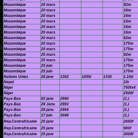
Mozambique
20 mars
92m
Mozambique
20 mars
16m
Mozambique
20 mars
16m
Mozambique
20 mars
16m
Mozambique
20 mars
16m
Mozambique
20 mars
16m
Mozambique
20 mars
92m
Mozambique
20 mars
175m
Mozambique
20 mars
175m
Mozambique
25 mars
92m
Mozambique
25 mars
175m
Mozambique
25 juin
175m
Mozambique
25 juin
175m
Nations Unies
28 janv
1302
1055i
1330
1.10d
Nepal
10r
Niger
750fx4
Niger
2500f
Pays-Bas
02 janv
2990
(1.)
Pays-Bas
28 Janv.
2993
(1.)
Pays-Bas
28 janv.
2994
(1.)
Pays-Bas
17 juin
3046
(1.)
Rep.Centrafricaine
25 janv
2650f
Rep.Centrafricaine
25 janv
900f
Rep.Centrafricaine
25 janv
3000f