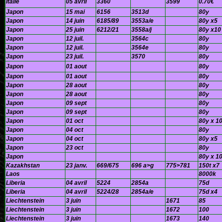
Italie
05 avril
3360
3599
0.70€
Japon
15 mai
6156
3513d
80y
Japon
14 juin
6185/89
3553a/e
80y x5
Japon
25 juin
6212/21
3558a/j
80y x10
Japon
12 juil.
3564c
80y
Japon
12 juil.
3564e
80y
Japon
23 juil.
3570
80y
Japon
01 aout
80y
Japon
01 aout
80y
Japon
28 aout
80y
Japon
28 aout
80y
Japon
09 sept
80y
Japon
09 sept
80y
Japon
01 oct
80y x 1
Japon
04 oct
80y
Japon
04 oct
80y x5
Japon
23 oct
80y
Japon
80y x 1
Kazakhstan
23 janv.
669/675
696 a>g
775>781
150t x7
Laos
8000k
Liberia
04 avril
5224
2854a
75d
Liberia
04 avril
5224/28
2854a/e
75d x4
Liechtenstein
3 juin
1671
85
Liechtenstein
3 juin
1672
100
Liechtenstein
3 juin
1673
140