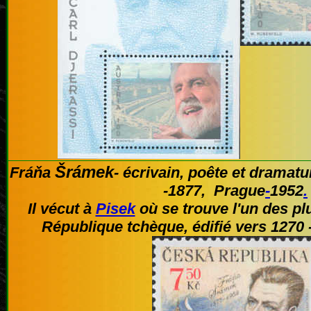
Šrámek
Fráňa
-
écrivain, poête et dramat
-
1877
,
Prague
-
1952
.
Il vécut à
Pisek
où se trouve l'un des pl
République tchèque, édifié vers 1270 