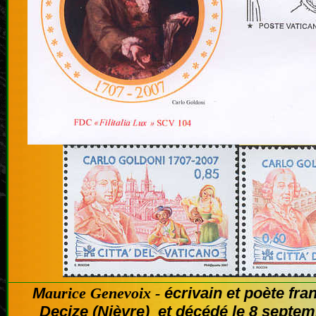
M
écrivain et poète fra
aurice Genevoix -
Decize (Nièvre) et décédé
le 8 septe