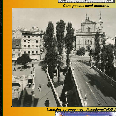
Carte postale semi moderne.
.
Capitales européennes
- MacédoineYt450 d