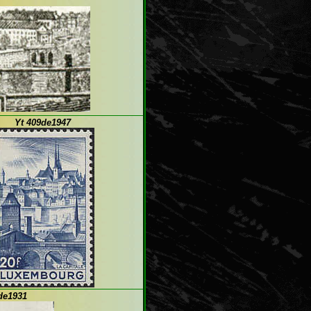
Yt 409de1947
 de1931