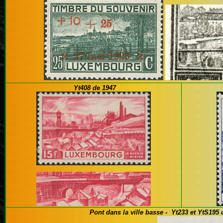
Yt408 de 1947
Pont dans la ville basse - Yt233 et YtS195