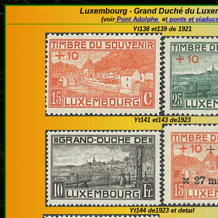
Luxembourg - Grand Duché du Lux
(voir
Pont Adolphe
e
t ponts et viaduc
Yt138 et139 de 1921
Yt141 et143 de1923
Yt144 de1923 et detail