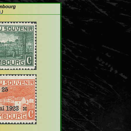
embourg
s
)