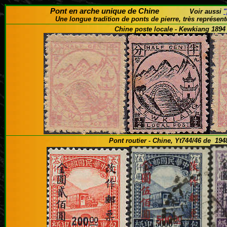
Pont en arche unique de Chine
Voir aussi
"
Une longue tradition de ponts de pierre, très représent
Chine poste locale -
Kewkiang 1894
Pont routier - Chine, Yt744/46 de 194