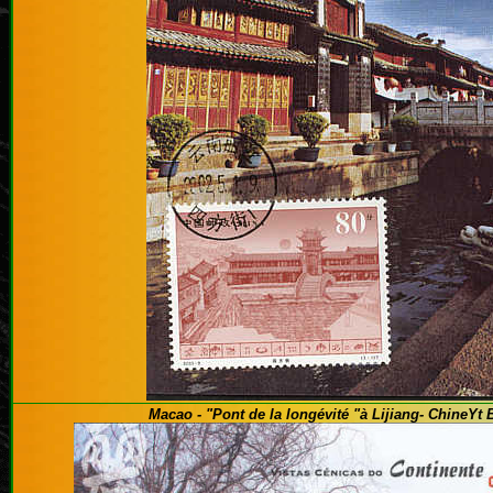
Macao - "Pont de la longévité "à Lijiang
- ChineYt