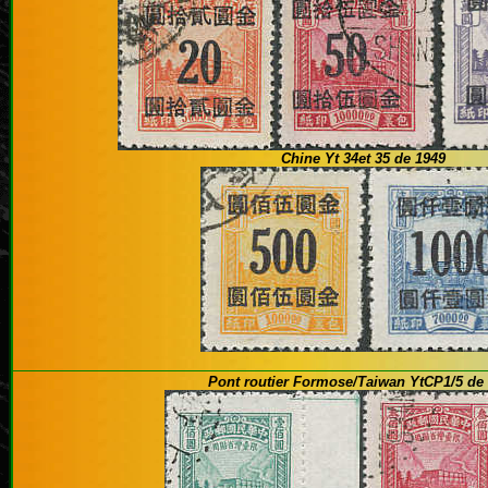
Chine Yt 34et 35 de 1949
Pont routier Formose/Taiwan YtCP1/5 de