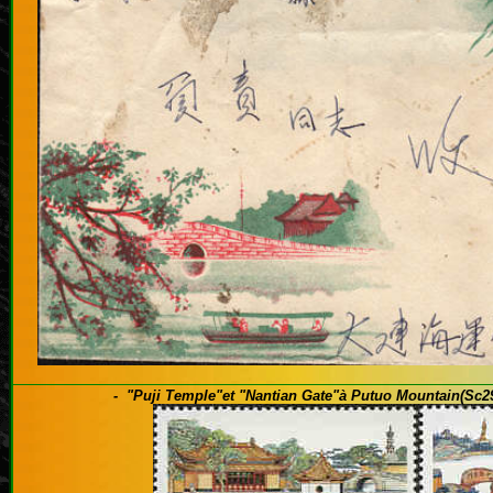
-
"Puji Temple"et "Nantian Gate
"à Putuo Mountain
(Sc2