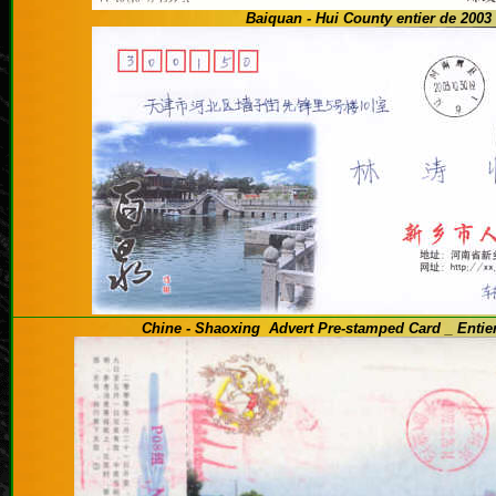
Baiquan - Hui County entier de 2003
Chine - Shaoxing Advert Pre-stamped Card _ Entier